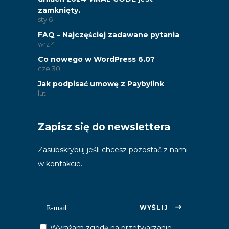
zamknięty.
sty
6
FAQ – Najczęściej zadawane pytania
wrz
4
Co nowego w WordPress 6.0?
cze
30
Jak podpisać umowę z Paybylink
lut
11
Zapisz się do newslettera
Zasubskrybuj jeśli chcesz pozostać z nami
w kontakcie.
WYŚLIJ
Wyrażam zgodę na przetwarzanie