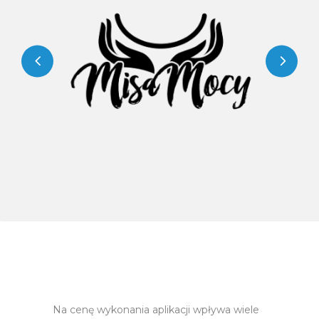
Misa Mocy
Realizacje
Sklepy online
Strony www
Na cenę wykonania aplikacji wpływa wiele