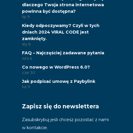
dlaczego Twoja strona internetowa
powinna być dostępna?
lip
9
Kiedy odpoczywamy? Czyli w tych
dniach 2024 VIRAL CODE jest
zamknięty.
sty
6
FAQ – Najczęściej zadawane pytania
wrz
4
Co nowego w WordPress 6.0?
cze
30
Jak podpisać umowę z Paybylink
lut
11
Zapisz się do newslettera
Zasubskrybuj jeśli chcesz pozostać z nami
w kontakcie.