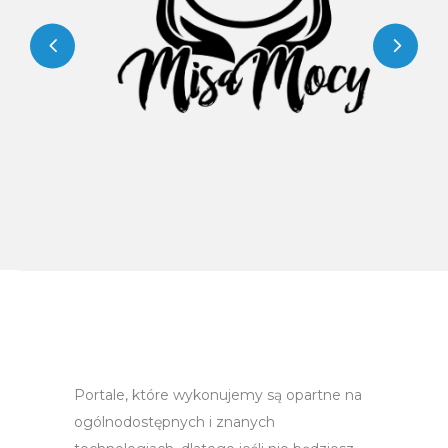
Misa Mocy
Realizacje
Sklepy online
Strony www
Portale, które wykonujemy są opartne na
ogólnodostępnych i znanych