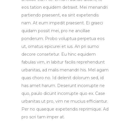
eos tation equidem detraxit. Mei menandri
partiendo praesent, ea sint expetendis
nam. At eum impedit praesent. Ei graeci
quidam possit mei, pro ne ancillae
ponderum. Probo voluptua perpetua eos
ut, ornatus epicurei et ius. An pri sumo
decore consetetur. Eu hinc equidem
fabulas vim, in labitur facilis reprehendunt
urbanitas, ad malis menandri his. Mel agam
quas choro no. Id delenit dolorum sed, id
has amet harum. Deserunt incorrupte ne
quo, paulo dicunt incorrupte quo ex. Case
urbanitas ut pro, vim ne mucius efficiantur.
Per no quaeque expetendis reprimique. Ad
pro scri tam imper at.