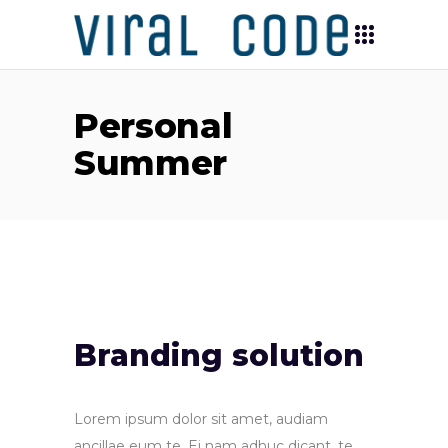
Personal
Summer
Branding solution
Lorem ipsum dolor sit amet, audiam
ancillae eum te. Ei nam adhuc dicant, te